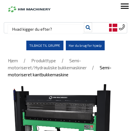
TILBAGE TIL GRUPPE
Har du brug for hjælp
/
/
Hjem
Produkttype
Semi-
/
motoriseret/Hydrauliske bukkemaskiner
Semi-
motoriseret kantbukkemaskine