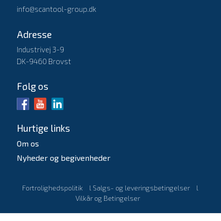
info@scantool-group.dk
Adresse
Industrivej 3-9
DK-9460 Brovst
Følg os
Hurtige links
Om os
Nyheder og begivenheder
Fortrolighedspolitik
l
Salgs- og leveringsbetingelser
l
Vilkår og Betingelser