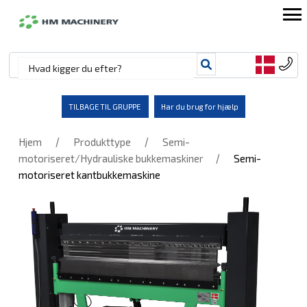
TILBAGE TIL GRUPPE
Har du brug for hjælp
/
/
Hjem
Produkttype
Semi-
/
motoriseret/Hydrauliske bukkemaskiner
Semi-
motoriseret kantbukkemaskine