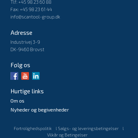
Tlf: +45 98 23 60 88
Fax: +45 98 23 61 44
info@scantool-group.dk
Adresse
Industrivej 3-9
DK-9460 Brovst
Følg os
Hurtige links
Om os
Nyheder og begivenheder
Fortrolighedspolitik
l
Salgs- og leveringsbetingelser
l
Vilkår og Betingelser