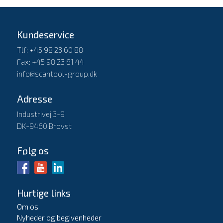
Kundeservice
Tlf: +45 98 23 60 88
Fax: +45 98 23 61 44
info@scantool-group.dk
Adresse
Industrivej 3-9
DK-9460 Brovst
Følg os
Hurtige links
Om os
Nyheder og begivenheder