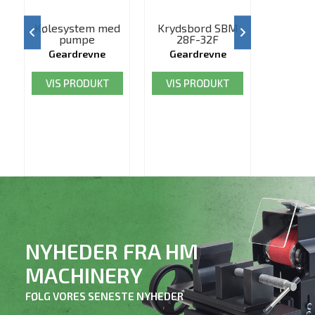
Kølesystem med
Krydsbord SBM
pumpe
28F-32F
Geardrevne
Geardrevne
søjleboremaskiner,
søjleboremaskiner,
0240496
2076000
VIS PRODUKT
VIS PRODUKT
NYHEDER FRA HM
MACHINERY
FØLG VORES SENESTE NYHEDER