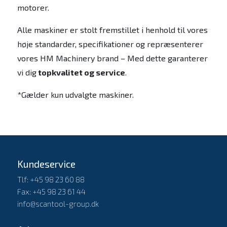
motorer.
Alle maskiner er stolt fremstillet i henhold til vores
høje standarder, specifikationer og repræsenterer
vores HM Machinery brand – Med dette garanterer
vi dig
topkvalitet og service
.
*Gælder kun udvalgte maskiner.
Kundeservice
Tlf: +45 98 23 60 88
Fax: +45 98 23 61 44
info@scantool-group.dk