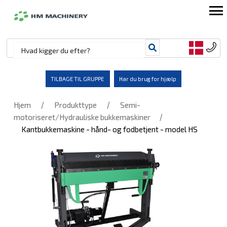
TILBAGE TIL GRUPPE
Har du brug for hjælp
/
/
Hjem
Produkttype
Semi-
/
motoriseret/Hydrauliske bukkemaskiner
Kantbukkemaskine - hånd- og fodbetjent - model HS