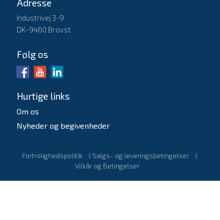
Adresse
Industrivej 3-9
DK-9460 Brovst
Følg os
Hurtige links
Om os
Nyheder og begivenheder
Fortrolighedspolitik
l
Salgs- og leveringsbetingelser
l
Vilkår og Betingelser