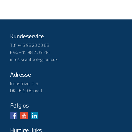
Kundeservice
Tlf: +45 98 23 60 88
Fax: +45 98 23 61 44
info@scantool-group.dk
Adresse
Industrivej 3-9
DK-9460 Brovst
Følg os
Hurtige links