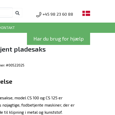
+45 98 23 60 88
KONTAKT
Har du brug for hjælp
jent pladesaks
er: #00522025
else
sakse, model CS 100 og CS 125 er
 nøjagtige, fodbetjente maskiner, der er
 til klipning i metal og kunststof.