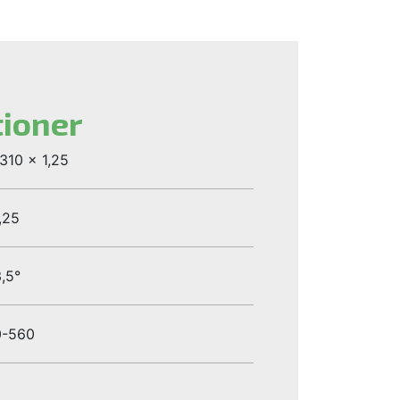
tioner
310 x 1,25
,25
,5°
0-560