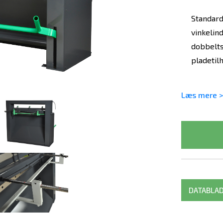
Standard
vinkelin
dobbelts
pladetil
Læs mere >
DATABLA