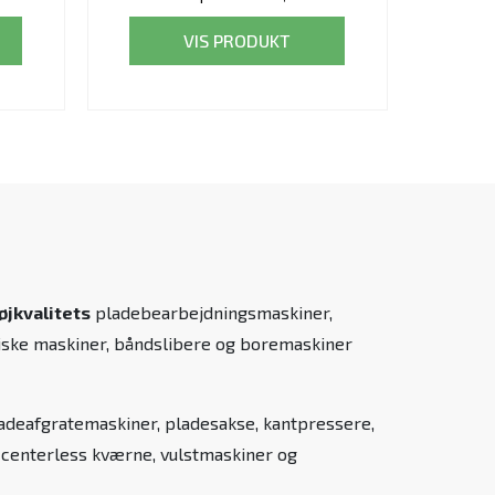
VIS PRODUKT
øjkvalitets
pladebearbejdningsmaskiner,
liske maskiner, båndslibere og boremaskiner
ladeafgratemaskiner, pladesakse, kantpressere,
, centerless kværne, vulstmaskiner og