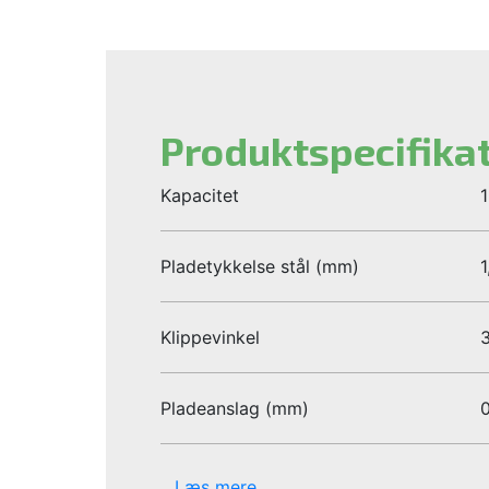
Produktspecifika
Kapacitet
1
Pladetykkelse stål (mm)
1
Klippevinkel
3
Pladeanslag (mm)
Læs mere