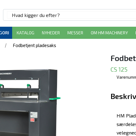
GORI
KATALOG
NYHEDER
MESSER
OM HM MACHINERY
/
e
Fodbetjent pladesaks
Fodbet
CS 125
Varenumm
Beskriv
HM Plade
særdeles
velegnede