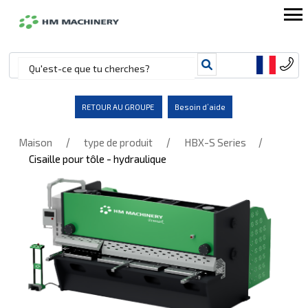
RETOUR AU GROUPE
Besoin d’aide
/
/
/
Maison
type de produit
HBX-S Series
Cisaille pour tôle - hydraulique