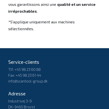
vous garantissons ainsi une
qualité et un service
irréprochables
.
*S'applique uniquement aux machines
sélectionnées.
Service-clients
Tlf: +45 98 23 60 88
Fax: +45 98 23 61 44
info@scantool-group.dk
Adresse
Industrivej 3-9
DK-9460 Brovst