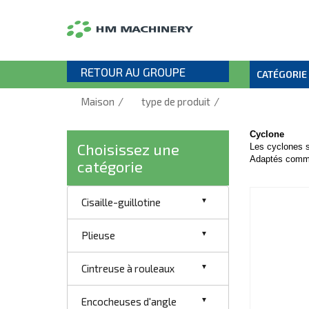
RETOUR AU GROUPE
CATÉGORIE
/
/
Maison
type de produit
Cyclone
Choisissez une
Les cyclones so
Adaptés comme
catégorie
Cisaille-guillotine
Plieuse
Cintreuse à rouleaux
Encocheuses d'angle