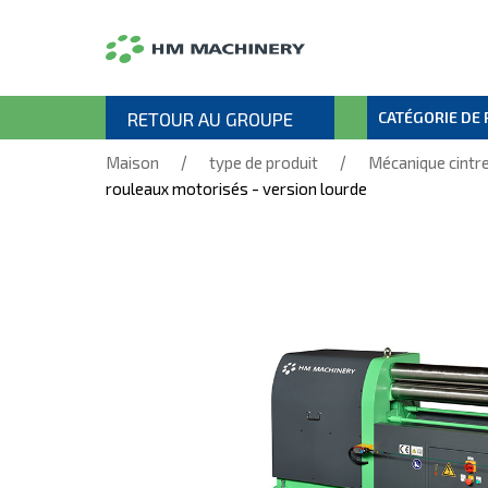
RETOUR AU GROUPE
CATÉGORIE DE
/
/
Maison
type de produit
Mécanique cintr
rouleaux motorisés - version lourde