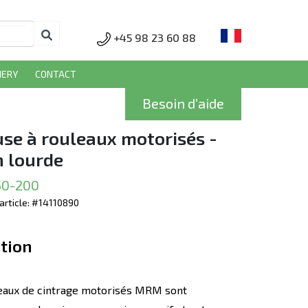
+45 98 23 60 88
NERY
CONTACT
Besoin d’aide
use à rouleaux motorisés -
n lourde
0-200
article: #14110890
tion
eaux de cintrage motorisés MRM sont