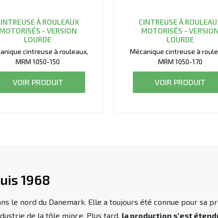
CINTREUSE À ROULEAUX
CINTREUSE À ROULEAU
MOTORISÉS - VERSION
MOTORISÉS - VERSIO
LOURDE
LOURDE
anique cintreuse à rouleaux,
Mécanique cintreuse à roule
MRM 1050-150
MRM 1050-170
VOIR PRODUIT
VOIR PRODUIT
uis 1968
s le nord du Danemark. Elle a toujours été connue pour sa pro
dustrie de la tôle mince. Plus tard,
la production s'est éten