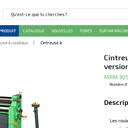
 PRODUIT
CATALOGUE
NOUVELLES
FOIRES
SUR HM MACHI
/
euse à rouleaux
Cintreuse à
Cintre
versio
MRM 305
Numéro d’
Descrip
Les roul