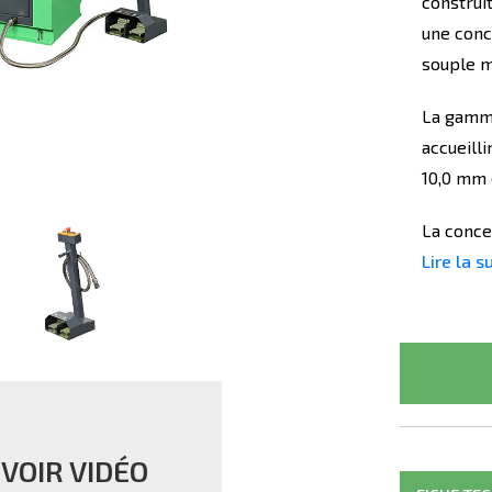
construi
une conc
souple 
La gamm
accueilli
10,0 mm 
La conce
Lire la s
VOIR VIDÉO