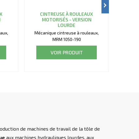
X
CINTREUSE À ROULEAUX
CIN
N
MOTORISÉS - VERSION
MO
LOURDE
aux,
Mécanique cintreuse à rouleaux,
Mécani
MRM 1050-190
VOIR PRODUIT
duction de machines de travail de la tôle de
due
aux machines hydrauliques lourdes, aux