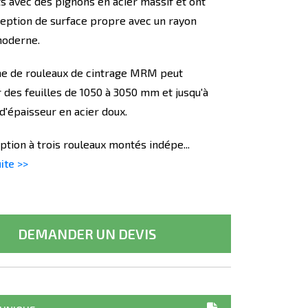
ts avec des pignons en acier massif et ont
eption de surface propre avec un rayon
moderne.
e de rouleaux de cintrage MRM peut
r des feuilles de 1050 à 3050 mm et jusqu'à
d'épaisseur en acier doux.
ption à trois rouleaux montés indépe...
uite >>
DEMANDER UN DEVIS