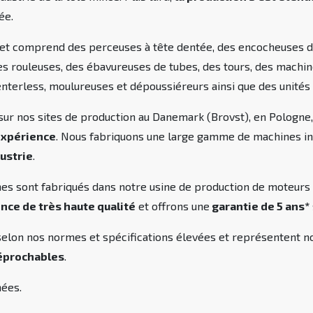
ée.
 et comprend des perceuses à tête dentée, des encocheuses d'
 des rouleuses, des ébavureuses de tubes, des tours, des machin
terless, moulureuses et dépoussiéreurs ainsi que des unités d
sur nos sites de production au Danemark (Brovst), en Pologne,
'expérience
. Nous fabriquons une large gamme de machines in
dustrie
.
s sont fabriqués dans notre usine de production de moteurs à
nce de très haute qualité
et offrons une
garantie de 5 ans*
 selon nos normes et spécifications élevées et représentent
réprochables
.
nées.