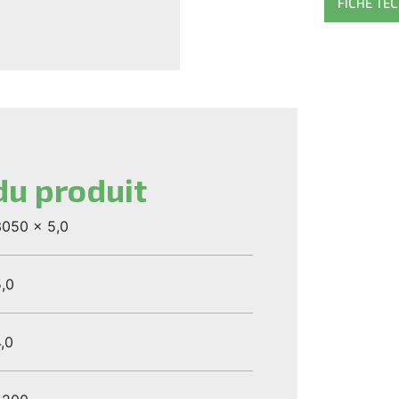
FICHE TE
du produit
050 x 5,0
,0
,0