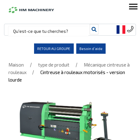
RETOUR AU GROUPE
Besoin d’aide
/
/
Maison
type de produit
Mécanique cintreuse à
/
rouleaux
Cintreuse à rouleaux motorisés - version
lourde