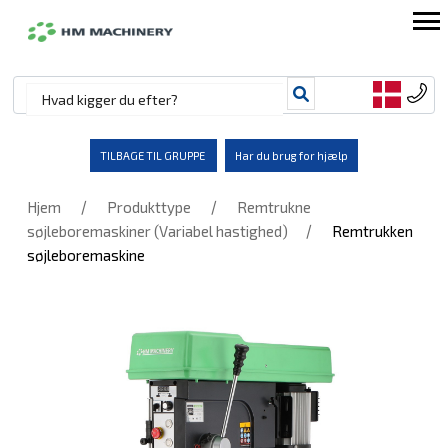
TILBAGE TIL GRUPPE
Har du brug for hjælp
/
/
Hjem
Produkttype
Remtrukne
/
søjleboremaskiner (Variabel hastighed)
Remtrukken
søjleboremaskine