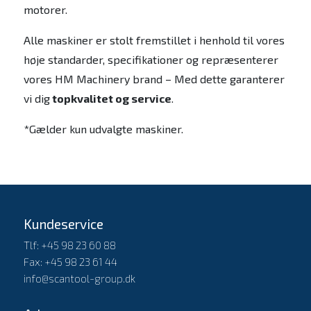
motorer.
Alle maskiner er stolt fremstillet i henhold til vores
høje standarder, specifikationer og repræsenterer
vores HM Machinery brand – Med dette garanterer
vi dig
topkvalitet og service
.
*Gælder kun udvalgte maskiner.
Kundeservice
Tlf: +45 98 23 60 88
Fax: +45 98 23 61 44
info@scantool-group.dk