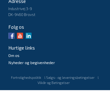
Adresse
Industrivej 3-9
DK-9460 Brovst
Følg os
Hurtige links
Om os
Nyheder og begivenheder
Fortrolighedspolitik
l
Salgs- og leveringsbetingelser
l
Vilkår og Betingelser