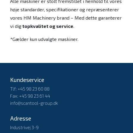
Alle maskiner er stolt fremstillet i henhold til vores
høje standarder, specifikationer og repræsenterer
vores HM Machinery brand – Med dette garanterer
vi dig
topkvalitet og service
.
*Gælder kun udvalgte maskiner.
Kundeservice
Tlf: +45 98 23 60 88
Fax: +45 98 23 61 44
info@scantool-group.dk
Adresse
Industrivej 3-9