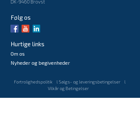
DK-9460 Brovst
Følg os
Hurtige links
Om os
Nyheder og begivenheder
Fortrolighedspolitik
l
Salgs- og leveringsbetingelser
l
Vilkår og Betingelser