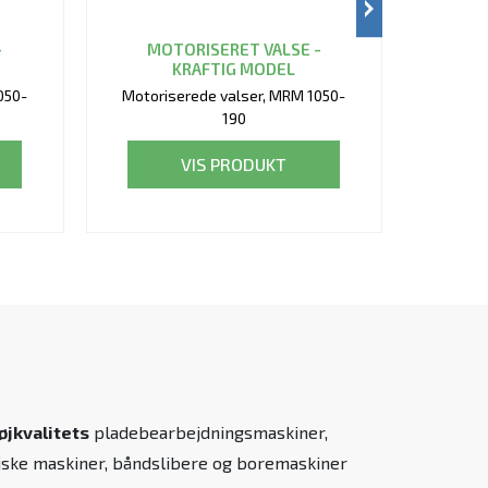
-
MOTORISERET VALSE -
MO
KRAFTIG MODEL
050-
Motoriserede valser, MRM 1050-
Motori
190
VIS PRODUKT
øjkvalitets
pladebearbejdningsmaskiner,
liske maskiner, båndslibere og boremaskiner