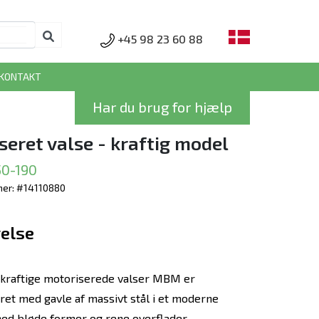
+45 98 23 60 88
KONTAKT
Har du brug for hjælp
seret valse - kraftig model
0-190
er: #14110880
else
kraftige motoriserede valser MBM er
ret med gavle af massivt stål i et moderne
ed bløde former og rene overflader.