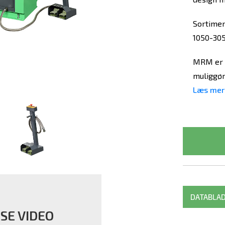
Sortimen
1050-305
MRM er d
muliggør 
Læs mer
DATABLA
SE VIDEO