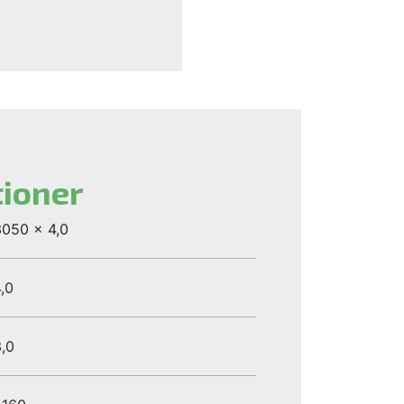
tioner
050 x 4,0
,0
,0