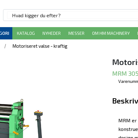
GORI
KATALOG
NYHEDER
MESSER
OM HM MACHINERY
/
Motoriseret valse - kraftig
Motori
MRM 305
Varenumm
Beskriv
MRM er 
konstrue
design m