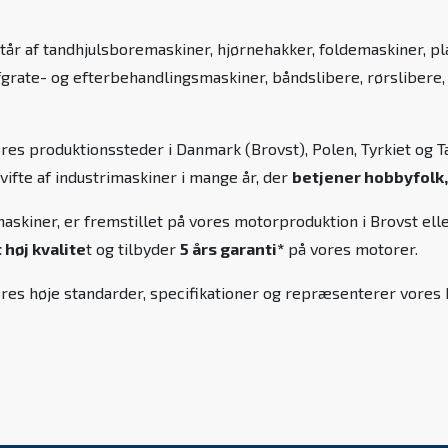
tår af tandhjulsboremaskiner, hjørnehakker, foldemaskiner, p
fgrate- og efterbehandlingsmaskiner, båndslibere, rørslibere
ores produktionssteder i Danmark (Brovst), Polen, Tyrkiet og
 vifte af industrimaskiner i mange år, der
betjener hobbyfolk,
skiner, er fremstillet på vores motorproduktion i Brovst elle
høj kvalite
t og tilbyder
5 års garanti*
på vores motorer.
l vores høje standarder, specifikationer og repræsenterer vor