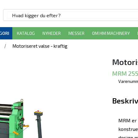
GORI
KATALOG
NYHEDER
MESSER
OM HM MACHINERY
/
Motoriseret valse - kraftig
Motori
MRM 255
Varenumm
Beskriv
MRM er 
konstrue
design m