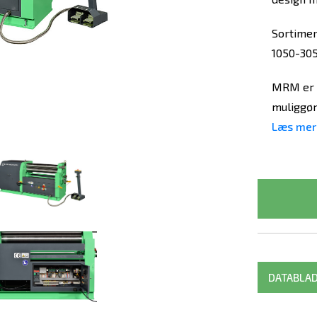
Sortimen
1050-305
MRM er d
muliggør 
Læs mer
DATABLA