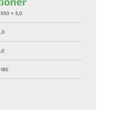
tioner
550 x 5,0
,0
,0
ø180