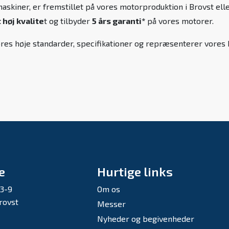
skiner, er fremstillet på vores motorproduktion i Brovst elle
høj kvalite
t og tilbyder
5 års garanti*
på vores motorer.
l vores høje standarder, specifikationer og repræsenterer vor
e
Hurtige links
 3-9
Om os
rovst
Messer
Nyheder og begivenheder