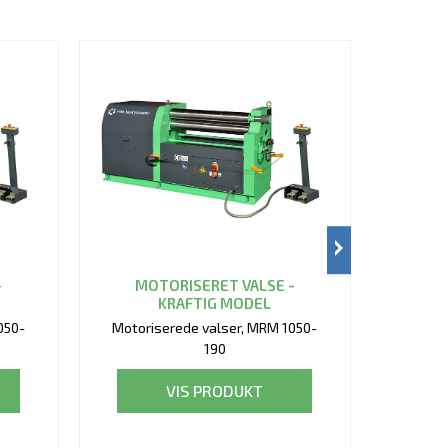
-
MOTORISERET VALSE -
MO
KRAFTIG MODEL
050-
Motoriserede valser, MRM 1050-
Motori
190
VIS PRODUKT