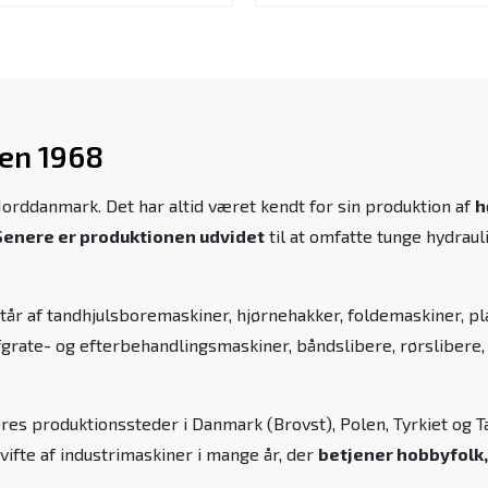
den 1968
Norddanmark. Det har altid været kendt for sin produktion af
h
Senere er produktionen udvidet
til at omfatte tunge hydrau
tår af tandhjulsboremaskiner, hjørnehakker, foldemaskiner, p
fgrate- og efterbehandlingsmaskiner, båndslibere, rørslibere
ores produktionssteder i Danmark (Brovst), Polen, Tyrkiet og
 vifte af industrimaskiner i mange år, der
betjener hobbyfolk,