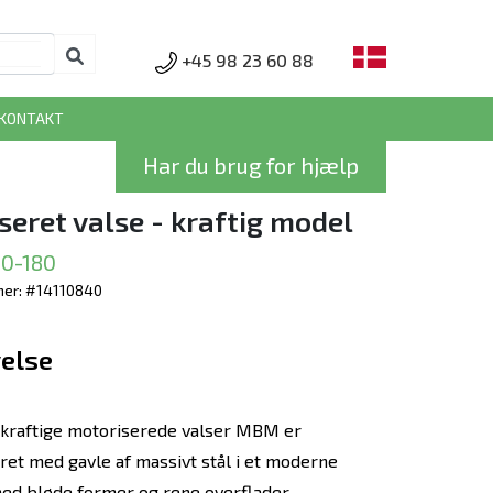
+45 98 23 60 88
KONTAKT
Har du brug for hjælp
seret valse - kraftig model
0-180
er: #14110840
else
kraftige motoriserede valser MBM er
ret med gavle af massivt stål i et moderne
ed bløde former og rene overflader.