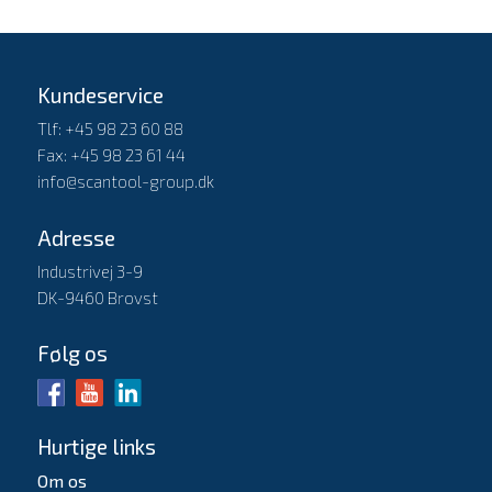
Kundeservice
Tlf: +45 98 23 60 88
Fax: +45 98 23 61 44
info@scantool-group.dk
Adresse
Industrivej 3-9
DK-9460 Brovst
Følg os
Hurtige links
Om os