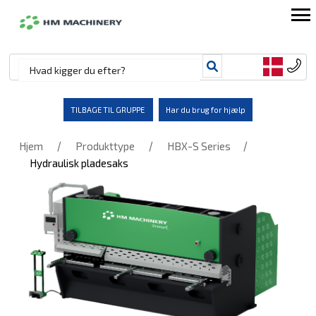
TILBAGE TIL GRUPPE
Har du brug for hjælp
/
/
/
Hjem
Produkttype
HBX-S Series
Hydraulisk pladesaks